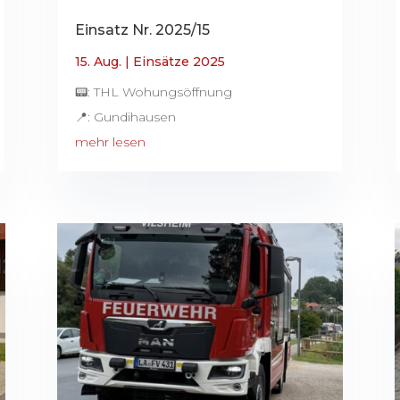
Einsatz Nr. 2025/15
15. Aug.
|
Einsätze 2025
📟: THL Wohungsöffnung
📍: Gundihausen
mehr lesen