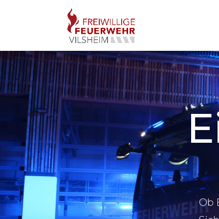
E
Ob B