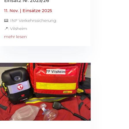
Einsatz Nr. 2025/26
11. Nov.
|
Einsätze 2025
📟: INF Verkehrssicherung
📍: Vilsheim
mehr lesen