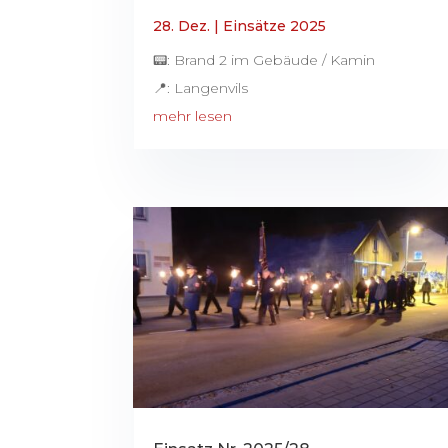
28. Dez.
|
Einsätze 2025
📟: Brand 2 im Gebäude / Kamin
📍: Langenvils
mehr lesen