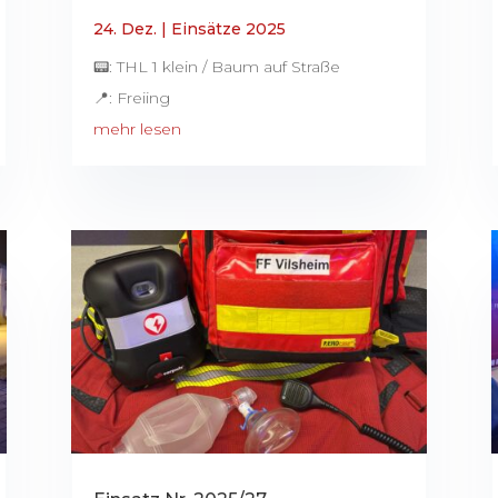
24. Dez.
|
Einsätze 2025
📟: THL 1 klein / Baum auf Straße
📍: Freiing
mehr lesen