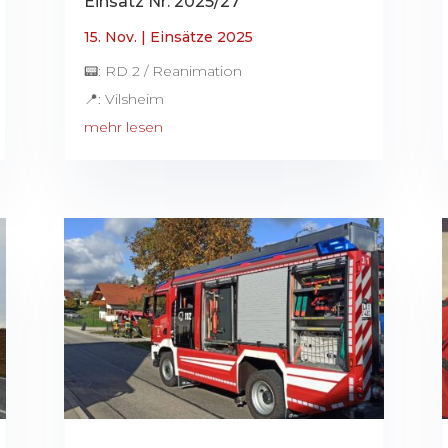
Einsatz Nr. 2025/27
15. Nov.
|
Einsätze 2025
📟: RD 2 / Reanimation
📍: Vilsheim
mehr lesen