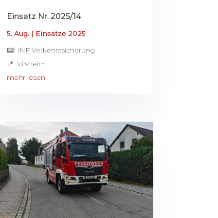
Einsatz Nr. 2025/14
5. Aug.
|
Einsätze 2025
📟: INF Verkehrssicherung
📍: Vilsheim
mehr lesen