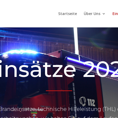
Startseite
Über Uns
Ei
insätze 20
randeinsätze, technische Hilfeleistung (THL)