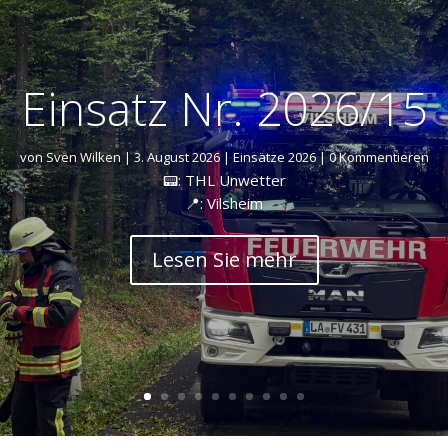
Einsatz Nr. 2026/15
von
Sven Wilken
|
3. August 2026
|
Einsätze 2026
| 0 Kommentieren
📟: THL Unwetter
📍: Vilsheim
Lesen Sie mehr