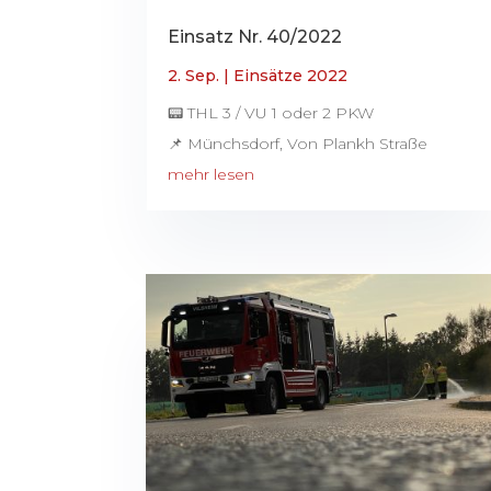
Einsatz Nr. 40/2022
2. Sep.
|
Einsätze 2022
📟 THL 3 / VU 1 oder 2 PKW
📌 Münchsdorf, Von Plankh Straße
mehr lesen