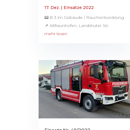
17. Dez.
|
Einsätze 2022
📟 B 3 im Gebäude / Rauchentwicklung
📌 Altfraunhofen, Landshuter Str.
mehr lesen