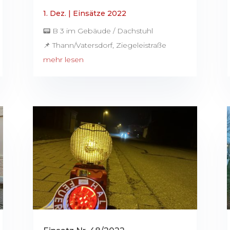
1. Dez.
|
Einsätze 2022
📟 B 3 im Gebäude / Dachstuhl
📌 Thann/Vatersdorf, Ziegeleistraße
mehr lesen