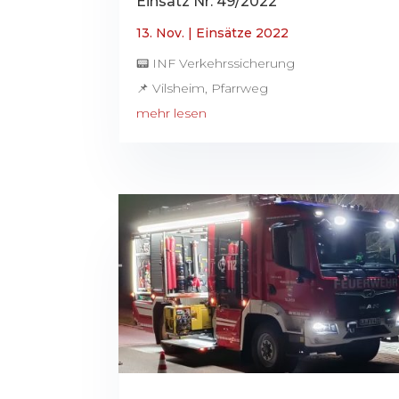
Einsatz Nr. 49/2022
13. Nov.
|
Einsätze 2022
📟 INF Verkehrssicherung
📌 Vilsheim, Pfarrweg
mehr lesen