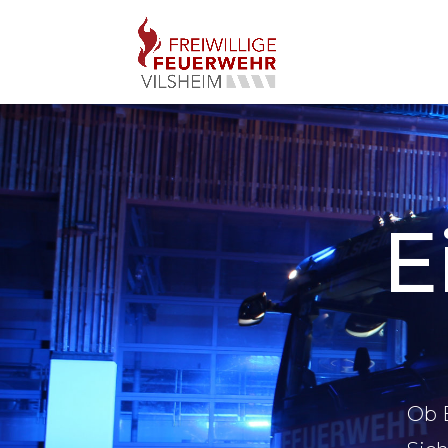
E
Ob B