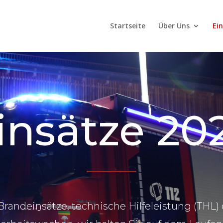
Startseite
Über Uns
Ei
insätze 20
randeinsätze, technische Hilfeleistung (THL)