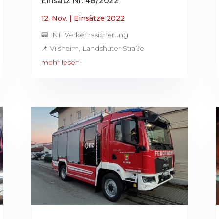
Einsatz Nr. 48/2022
12. Nov.
|
Einsätze 2022
📟 INF Verkehrssicherung
📌 Vilsheim, Landshuter Straße
mehr lesen