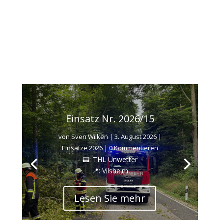
Einsatz Nr. 2026/15
von
Sven Wilken
|
3. August 2026
|
Einsätze 2026
| 0 Kommentieren
📟: THL Unwetter
📍: Vilsheim
Lesen Sie mehr