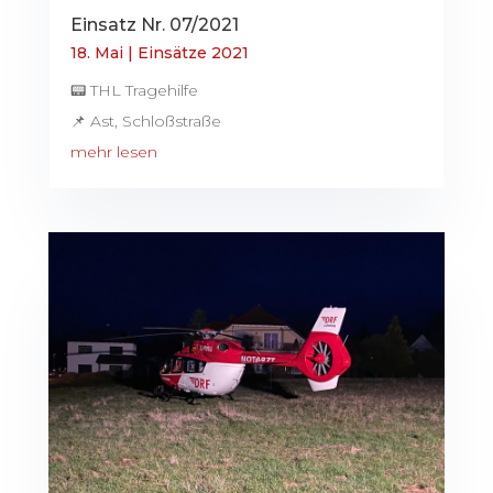
Einsatz Nr. 07/2021
18. Mai
|
Einsätze 2021
📟 THL Tragehilfe
📌 Ast, Schloßstraße
mehr lesen