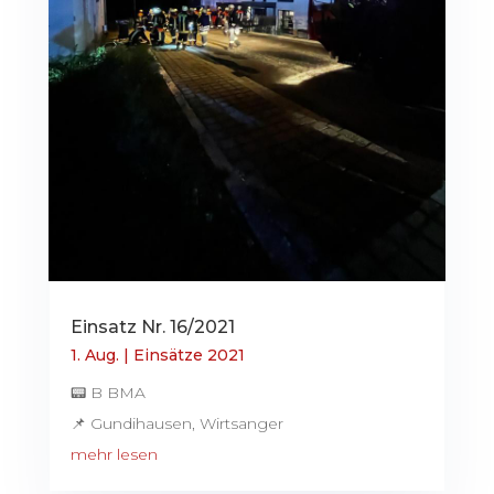
Einsatz Nr. 16/2021
1. Aug.
|
Einsätze 2021
📟 B BMA
📌 Gundihausen, Wirtsanger
mehr lesen