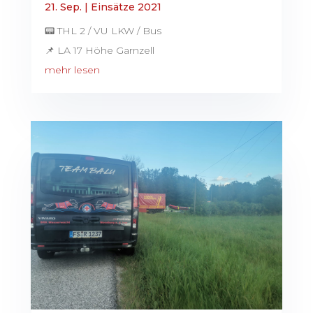
21. Sep.
|
Einsätze 2021
📟 THL 2 / VU LKW / Bus
📌 LA 17 Höhe Garnzell
mehr lesen