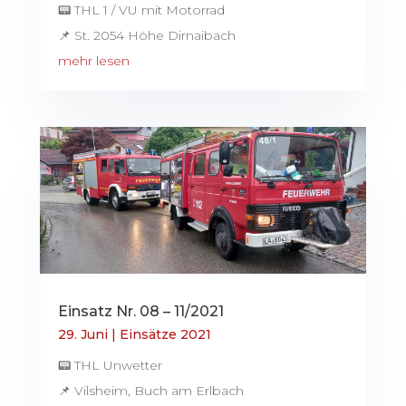
📟 THL 1 / VU mit Motorrad
📌 St. 2054 Höhe Dirnaibach
mehr lesen
Einsatz Nr. 08 – 11/2021
29. Juni
|
Einsätze 2021
📟 THL Unwetter
📌 Vilsheim, Buch am Erlbach