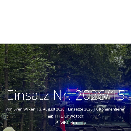
Einsatz Nr. 2026/15
von
Sven Wilken
|
3. August 2026
|
Einsätze 2026
| 0 Kommentieren
📟: THL Unwetter
📍: Vilsheim