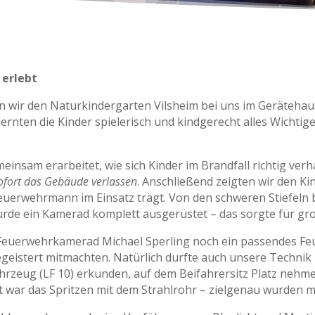
erlebt
en wir den Naturkindergarten Vilsheim bei uns im Geräteh
ernten die Kinder spielerisch und kindgerecht alles Wicht
insam erarbeitet, wie sich Kinder im Brandfall richtig verh
ofort das Gebäude verlassen
. Anschließend zeigten wir den Ki
euerwehrmann im Einsatz trägt. Von den schweren Stiefeln b
de ein Kamerad komplett ausgerüstet – das sorgte für gr
Feuerwehrkamerad Michael Sperling noch ein passendes Feu
egeistert mitmachten. Natürlich durfte auch unsere Technik n
rzeug (LF 10) erkunden, auf dem Beifahrersitz Platz nehmen
 war das Spritzen mit dem Strahlrohr – zielgenau wurden m