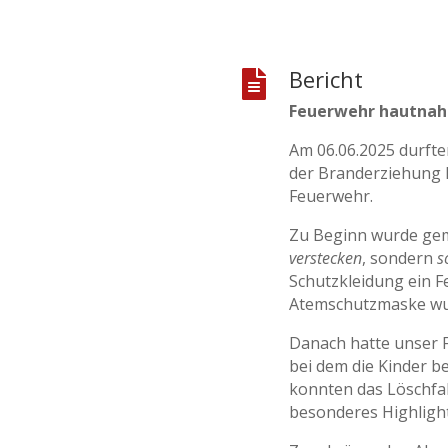
Bericht

Feuerwehr hautnah 
Am 06.06.2025 durft
der Branderziehung l
Feuerwehr.
Zu Beginn wurde geme
verstecken
, sondern
s
Schutzkleidung ein F
Atemschutzmaske wur
Danach hatte unser 
bei dem die Kinder b
konnten das Löschfah
besonderes Highlight