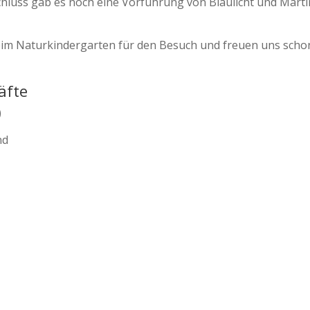
luss gab es noch eine Vorführung von Blaulicht und Mart
im Naturkindergarten für den Besuch und freuen uns schon
äfte
)
nd