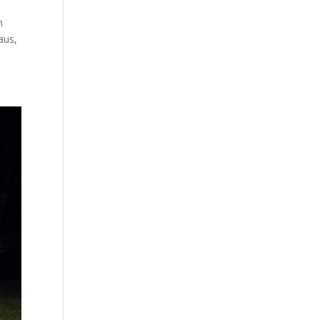
m
aus,