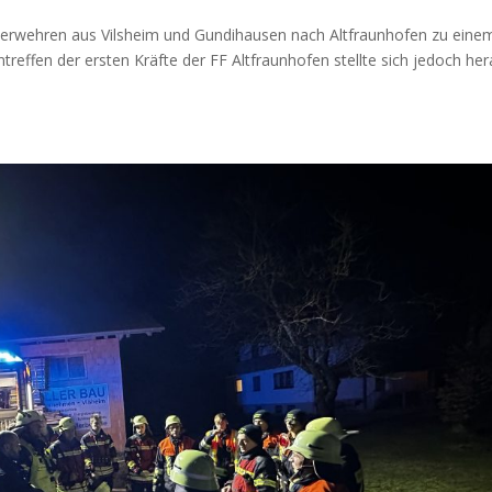
euerwehren aus Vilsheim und Gundihausen nach Altfraunhofen zu eine
reffen der ersten Kräfte der FF Altfraunhofen stellte sich jedoch her