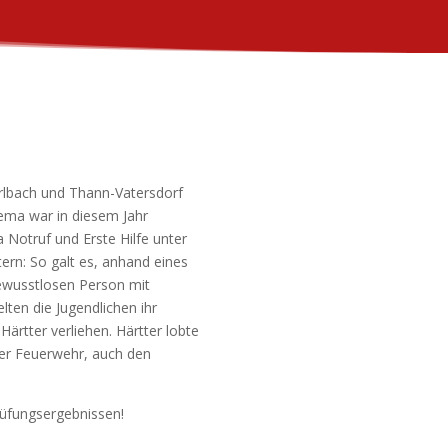
rlbach und Thann-Vatersdorf
hema war in diesem Jahr
 Notruf und Erste Hilfe unter
rn: So galt es, anhand eines
ewusstlosen Person mit
ten die Jugendlichen ihr
ärtter verliehen. Härtter lobte
der Feuerwehr, auch den
rüfungsergebnissen!