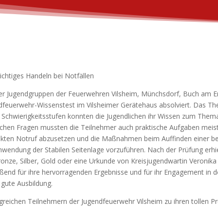
ichtiges Handeln bei Notfällen
der Jugendgruppen der Feuerwehren Vilsheim, Münchsdorf, Buch am E
endfeuerwehr-Wissenstest im Vilsheimer Gerätehaus absolviert. Das T
ier Schwierigkeitsstufen konnten die Jugendlichen ihr Wissen zum Thema
schen Fragen mussten die Teilnehmer auch praktische Aufgaben meiste
rekten Notruf abzusetzen und die Maßnahmen beim Auffinden einer b
endung der Stabilen Seitenlage vorzuführen. Nach der Prüfung erhiel
nze, Silber, Gold oder eine Urkunde von Kreisjugendwartin Veronika H
eßend für ihre hervorragenden Ergebnisse und für ihr Engagement in 
 gute Ausbildung.
lgreichen Teilnehmern der Jugendfeuerwehr Vilsheim zu ihren tollen P