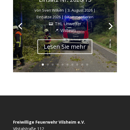
von
Sven Wilken
|
3. August 2026
|
Einsätze 2026
| 0 Kommentieren
📟: THL Unwetter
📍: Vilsheim
Lesen Sie mehr
Freiwillige Feuerwehr Vilsheim e.V.
Vilstalstraße 112