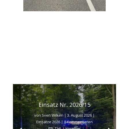
Einsatz Nr. 2026/15
von
Sven Wilken
|
3. August 2026
|
Einsätze 2026
| 0 Kommentieren
📟: THL Unwetter