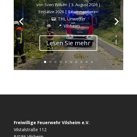
von
Sven Wilken
|
3. August 2026
|
Einsätze 2026
| 0 Kommentieren
📟: THL Unwetter
📍: Vilsheim
Lesen Sie mehr
Freiwillige Feuerwehr Vilsheim e.V.
Vilstalstraße 112
84186 Vilsheim