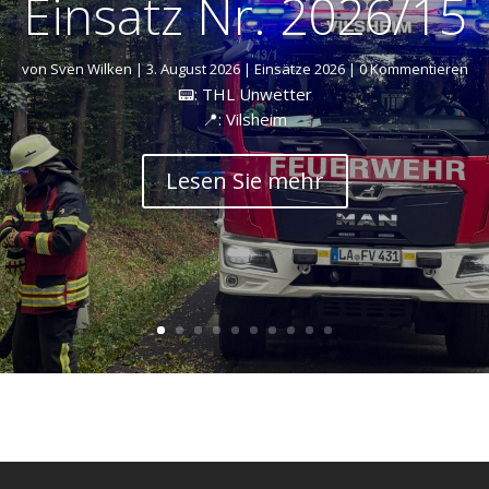
Einsatz Nr. 2026/15
von
Sven Wilken
|
3. August 2026
|
Einsätze 2026
| 0 Kommentieren
📟: THL Unwetter
📍: Vilsheim
Lesen Sie mehr