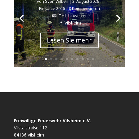
von
Sven Wilken
|
3. August 2026
|
Einsätze 2026
| 0 Kommentieren
📟: THL Unwetter
📍: Vilsheim
Lesen Sie mehr
Freiwillige Feuerwehr Vilsheim e.V.
Vilstalstraße 112
84186 Vilsheim