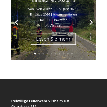
Einsatz Nr. 2026/15
von
Sven Wilken
|
3. August 2026
|
Einsätze 2026
| 0 Kommentieren
📟: THL Unwetter
📍: Vilsheim
Lesen Sie mehr
Freiwillige Feuerwehr Vilsheim e.V.
Vilstalstraße 112