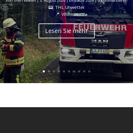
von
Sven Wilken
|
3. August 2026
|
Einsätze 2026
| 0 Kommentieren
📟: THL Unwetter
📍: Vilsheim
Lesen Sie mehr