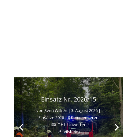
Einsatz Nr. 2026/15
von
Sven Wilken
|
3. August 2026
|
Einsätze 2026
| 0 Kommentieren
📟: THL Unwetter
📍: Vilsheim