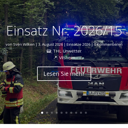
Einsatz Nr. 2026/15
von
Sven Wilken
|
3. August 2026
|
Einsätze 2026
| 0 Kommentieren
📟: THL Unwetter
📍: Vilsheim
Lesen Sie mehr