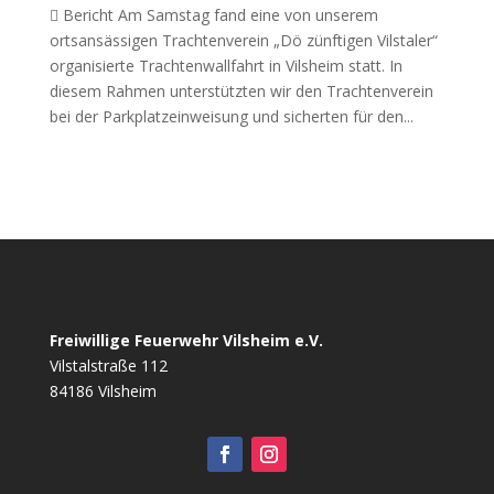
 Bericht Am Samstag fand eine von unserem
ortsansässigen Trachtenverein „Dö zünftigen Vilstaler“
organisierte Trachtenwallfahrt in Vilsheim statt. In
diesem Rahmen unterstützten wir den Trachtenverein
bei der Parkplatzeinweisung und sicherten für den...
Freiwillige Feuerwehr Vilsheim e.V.
Vilstalstraße 112
84186 Vilsheim