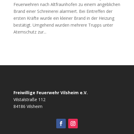
Feuerwehren nach Altfraunhofen zu einem angeblichen
Brand einer Schreinerei alarmiert. Bei Eintreffen der
ersten Kräfte wurde ein kleiner Brand in der Heizung
bestätigt. Umgehend wurden mehrere Trupps unter
Atemschutz zur...
Freiwillige Feuerwehr Vilsheim e.V.
Vilstalstraße 112
84186 Vilsheim