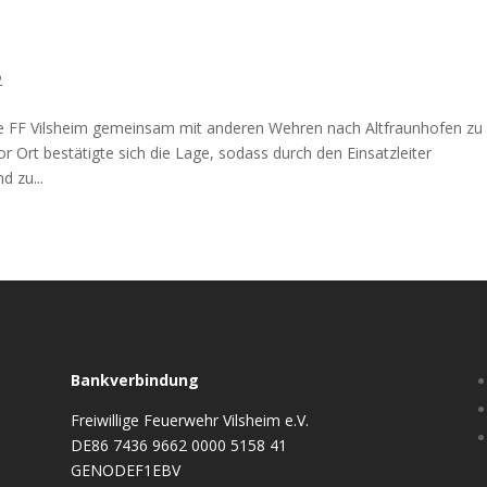
2
e FF Vilsheim gemeinsam mit anderen Wehren nach Altfraunhofen zu
 Ort bestätigte sich die Lage, sodass durch den Einsatzleiter
 zu...
Bankverbindung
Freiwillige Feuerwehr Vilsheim e.V.
DE86 7436 9662 0000 5158 41
GENODEF1EBV