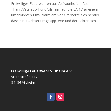
Freiwilligen Feuerwehren aus Altfraunhofen, Ast,
Thann/Vatersdorf und Vilsheim auf die LA 17 zu einem
umgekippten LKW alarmiert. Vor Ort stellte sich heraus,
dass ein 4-Achser umgekippt war und der Fahrer sich...
Freiwillige Feuerwehr Vilsheim e.V.
Vilstalstraße 112
84186 Vilsheim